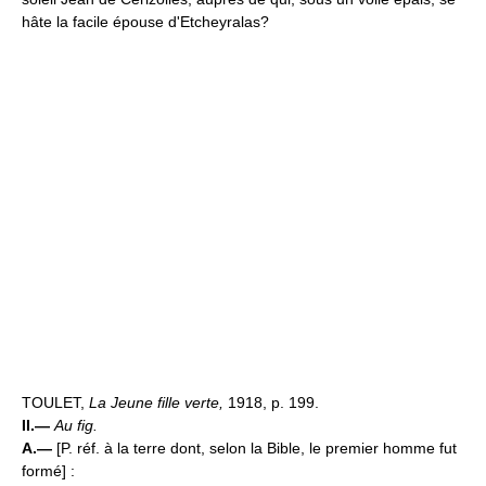
hâte la facile épouse d'Etcheyralas?
TOULET,
La Jeune fille verte,
1918, p. 199.
II.—
Au fig.
A.—
[P. réf. à la terre dont, selon la Bible, le premier homme fut
formé] :