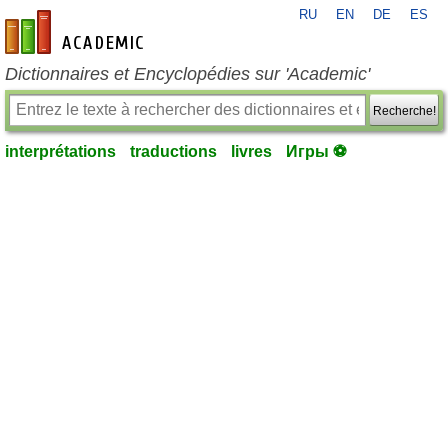
RU
EN
DE
ES
fr-academic.com
Dictionnaires et Encyclopédies sur 'Academic'
Recherche!
interprétations
traductions
livres
Игры ⚽