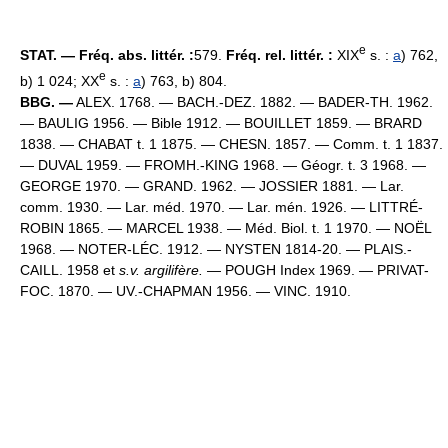
e
STAT. — Fréq. abs. littér. :
579.
Fréq. rel. littér. :
XIX
s. :
a
) 762,
e
b) 1 024; XX
s. :
a
) 763, b) 804.
BBG. —
ALEX. 1768. — BACH.-DEZ. 1882. — BADER-TH. 1962.
— BAULIG 1956. — Bible 1912. — BOUILLET 1859. — BRARD
1838. — CHABAT t. 1 1875. — CHESN. 1857. — Comm. t. 1 1837.
— DUVAL 1959. — FROMH.-KING 1968. — Géogr. t. 3 1968. —
GEORGE 1970. — GRAND. 1962. — JOSSIER 1881. — Lar.
comm. 1930. — Lar. méd. 1970. — Lar. mén. 1926. — LITTRÉ-
ROBIN 1865. — MARCEL 1938. — Méd. Biol. t. 1 1970. — NOËL
1968. — NOTER-LÉC. 1912. — NYSTEN 1814-20. — PLAIS.-
CAILL. 1958 et
s.v. argilifère.
— POUGH Index 1969. — PRIVAT-
FOC. 1870. — UV.-CHAPMAN 1956. — VINC. 1910.