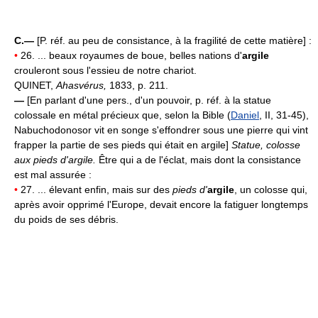
C.—
[P. réf. au peu de consistance, à la fragilité de cette matière] :
•
26. ... beaux royaumes de boue, belles nations d'
argile
crouleront sous l'essieu de notre chariot.
QUINET,
Ahasvérus,
1833, p. 211.
—
[En parlant d'une pers., d'un pouvoir, p. réf. à la statue
colossale en métal précieux que, selon la Bible (
Daniel
, II, 31-45),
Nabuchodonosor vit en songe s'effondrer sous une pierre qui vint
frapper la partie de ses pieds qui était en argile]
Statue, colosse
aux pieds d'argile.
Être qui a de l'éclat, mais dont la consistance
est mal assurée :
•
27. ... élevant enfin, mais sur des
pieds d'
argile
, un colosse qui,
après avoir opprimé l'Europe, devait encore la fatiguer longtemps
du poids de ses débris.