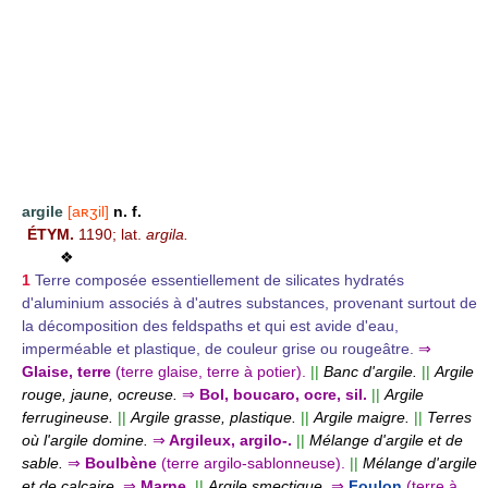
argile
[aʀʒil]
n. f.
ÉTYM.
1190; lat.
argila.
❖
1
Terre composée essentiellement de silicates hydratés
d'aluminium associés à d'autres substances, provenant surtout de
la décomposition des feldspaths et qui est avide d'eau,
imperméable et plastique, de couleur grise ou rougeâtre.
⇒
Glaise, terre
(terre glaise, terre à potier).
||
Banc d'argile.
||
Argile
rouge, jaune, ocreuse.
⇒
Bol, boucaro, ocre, sil.
||
Argile
ferrugineuse.
||
Argile grasse, plastique.
||
Argile maigre.
||
Terres
où l'argile domine.
⇒
Argileux, argilo-.
||
Mélange d'argile et de
sable.
⇒
Boulbène
(terre argilo-sablonneuse).
||
Mélange d'argile
et de calcaire.
⇒
Marne.
||
Argile smectique.
⇒
Foulon
(terre à