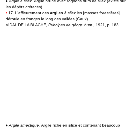
♦
Argile à silex.
Argile brune avec rognons durs de silex (existe sur
les dépôts crétacés) :
•
17. L'affleurement des
argiles
à silex
les [masses forestières]
déroule en franges le long des vallées (Caux).
VIDAL DE LA BLACHE,
Principes de géogr. hum.,
1921, p. 183.
♦
Argile smectique.
Argile riche en silice et contenant beaucoup