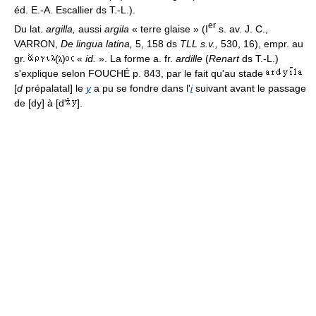
éd. E.-A. Escallier ds T.-L.).
er
Du lat.
argilla,
aussi
argila
« terre glaise » (I
s. av. J. C.,
VARRON,
De lingua latina,
5, 158 ds
TLL s.v.,
530, 16), empr. au
gr.
(
)
«
id.
». La forme a. fr.
ardille
(
Renart
ds T.-L.)
s'explique selon FOUCHÉ p. 843, par le fait qu'au stade
[
d
prépalatal] le
y
a pu se fondre dans l'
i
suivant avant le passage
de [dy] à [d'
].