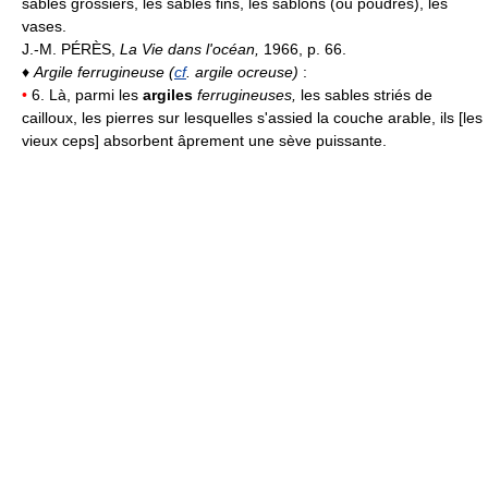
sables grossiers, les sables fins, les sablons (ou poudres), les
vases.
J.-M. PÉRÈS,
La Vie dans l'océan,
1966, p. 66.
♦
Argile ferrugineuse (
cf
. argile ocreuse)
:
•
6. Là, parmi les
argiles
ferrugineuses,
les sables striés de
cailloux, les pierres sur lesquelles s'assied la couche arable, ils [les
vieux ceps] absorbent âprement une sève puissante.