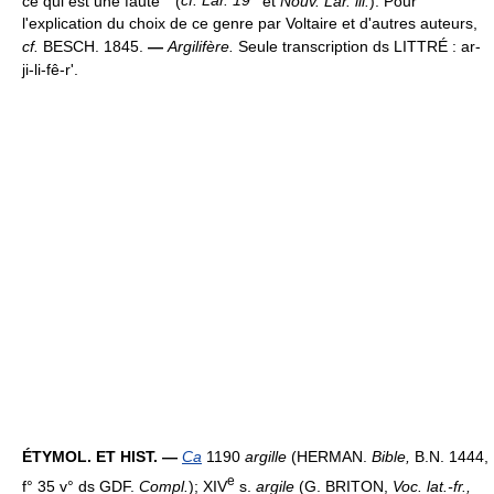
ce qui est une faute`` (
cf. Lar. 19
et
Nouv. Lar. ill.
). Pour
l'explication du choix de ce genre par Voltaire et d'autres auteurs,
cf.
BESCH. 1845.
—
Argilifère.
Seule transcription ds LITTRÉ : ar-
ji-li-fê-r'.
ÉTYMOL. ET HIST. —
Ca
1190
argille
(HERMAN.
Bible,
B.N. 1444,
e
f° 35 v° ds GDF.
Compl.
); XIV
s.
argile
(G. BRITON,
Voc. lat.-fr.,