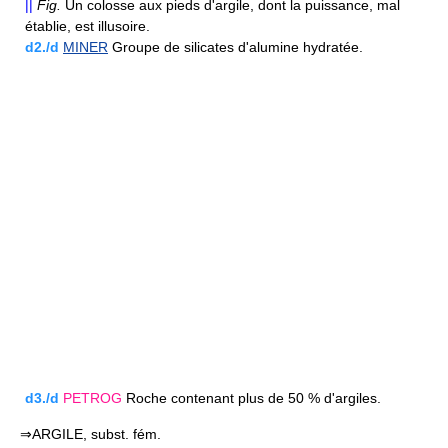
||
Fig.
Un colosse aux pieds d'argile, dont la puissance, mal
établie, est illusoire.
d2./d
MINER
Groupe de silicates d'alumine hydratée.
d3./d
PETROG
Roche contenant plus de 50 % d'argiles.
⇒ARGILE, subst. fém.