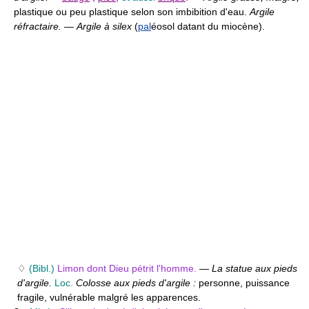
plastique ou peu plastique selon son imbibition d'eau.
Argile
réfractaire.
—
Argile à silex
(
pal
éosol datant du miocène).
♢
(Bibl.)
Limon dont Dieu pétrit l'homme.
—
La statue aux pieds
d'argile.
Loc.
Colosse aux pieds d'argile :
personne, puissance
fragile, vulnérable malgré les apparences.