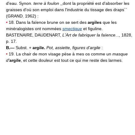
d'eau. Synon.
terre à foulon
,,dont la propriété est d'absorber les
graisses d'où son emploi dans l'industrie du tissage des draps``
(GRAND. 1962) :
•
18. Dans la faïence brune on se sert des
argiles
que les
minéralogistes ont nommées
smectique
et figuline.
BASTENAIRE, DAUDENART,
L'Art de fabriquer la faïence...,
1828,
p. 17.
B.—
Subst. +
argile.
Pot, assiette, figures d'argile
:
•
19. La chair de mon visage pèse à mes os comme un
masque
d'
argile
, et cette douleur est tout ce qui me reste des larmes.