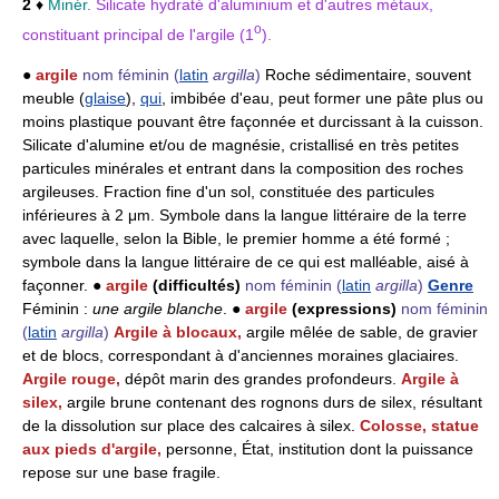
2
♦
Minér.
Silicate hydraté d'aluminium et d'autres métaux,
o
constituant principal de l'argile (1
).
●
argile
nom féminin
(
latin
argilla
)
Roche sédimentaire, souvent
meuble (
glaise
),
qui
, imbibée d'eau, peut former une pâte plus ou
moins plastique pouvant être façonnée et durcissant à la cuisson.
Silicate d'alumine et/ou de magnésie, cristallisé en très petites
particules minérales et entrant dans la composition des roches
argileuses. Fraction fine d'un sol, constituée des particules
inférieures à 2 μm. Symbole dans la langue littéraire de la terre
avec laquelle, selon la Bible, le premier homme a été formé ;
symbole dans la langue littéraire de ce qui est malléable, aisé à
façonner. ●
argile
(difficultés)
nom féminin
(
latin
argilla
)
Genre
Féminin :
une argile blanche
. ●
argile
(expressions)
nom féminin
(
latin
argilla
)
Argile à blocaux,
argile mêlée de sable, de gravier
et de blocs, correspondant à d'anciennes moraines glaciaires.
Argile rouge,
dépôt marin des grandes profondeurs.
Argile à
silex,
argile brune contenant des rognons durs de silex, résultant
de la dissolution sur place des calcaires à silex.
Colosse, statue
aux pieds d'argile,
personne, État, institution dont la puissance
repose sur une base fragile.