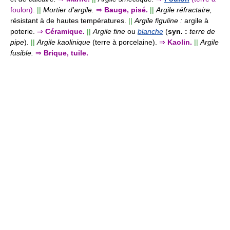
foulon).
||
Mortier d'argile.
⇒
Bauge, pisé.
||
Argile réfractaire,
résistant à de hautes températures.
||
Argile figuline :
argile à
poterie.
⇒
Céramique.
||
Argile fine
ou
blanche
(
syn. :
terre de
pipe
).
||
Argile kaolinique
(terre à porcelaine).
⇒
Kaolin.
||
Argile
fusible.
⇒
Brique, tuile.