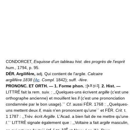
CONDORCET,
Esquisse d'un tableau hist. des progrès de l'esprit
hum.,
1794, p. 95.
DÉR.
Argilifère,
adj. Qui contient de l'argile.
Calcaire
argilifère.
1838 (
Ac
. Compl.
1842); suff.
-fère
.
PRONONC. ET ORTH. — 1. Forme phon. :
[
].
2. Hist. —
LITTRÉ fait la rem. suiv. : ,,Quelques-uns écrivent
argille
(c'est une
orthographe ancienne) et mouillent les
ll
(c'est une prononciation
condamnée par le bon usage).``
Cf.
aussi FÉR. 1768 : ,,Quelques-
uns mettent deux
ll,
mais n'en prononcent qu'une`` et FÉR.
Crit.
t.
1 1787 : ,,Trév. écrit
Argille.
L'Acad. a bien fait de ne mettre qu'une
l.
`` LITTRÉ signale également que : ,,Voltaire a fait
argile
masculin,
e