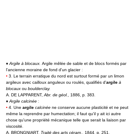
♦
Argile à blocaux.
Argile mêlée de sable et de blocs formés par
l'ancienne moraine de fond d'un glacier :
•
3. Le terrain erratique du nord est surtout formé par un limon
argileux avec cailloux anguleux ou roulés, qualifiés d'
argile
à
blocaux
ou
boulderclay.
A. DE LAPPARENT,
Abr. de géol.,
1886, p. 383.
♦
Argile calcinée
:
•
4. Une
argile
calcinée
ne conserve aucune plasticité et ne peut
même la reprendre par humectation; il faut qu'il y ait ici autre
chose qu'une propriété mécanique telle que serait la liaison par
viscosité.
A. BRONGNIART,
Traité des arts céram.,
1844, p. 251.