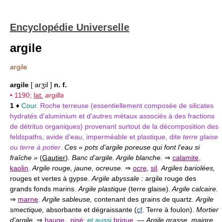
Encyclopédie Universelle
argile
argile
argile
[ arʒil ]
n. f.
• 1190;
lat.
argilla
1
♦
Cour.
Roche terreuse (essentiellement composée de silicates
hydratés d'aluminium et d'autres métaux associés à des fractions
de détritus organiques) provenant surtout de la décomposition des
feldspaths, avide d'eau, imperméable et plastique, dite
terre glaise
ou
terre à potier
.
Ces « pots d'argile poreuse qui font l'eau si
fraîche »
(
Gautier
)
. Banc d'argile. Argile blanche.
⇒
calamite
,
kaolin
.
Argile rouge, jaune, ocreuse.
⇒
ocre
,
sil
.
Argiles bariolées,
rouges et vertes à gypse.
Argile abyssale :
argile rouge des
grands fonds marins.
Argile plastique
(terre glaise).
Argile calcaire.
⇒
marne
.
Argile sableuse,
contenant des grains de quartz.
Argile
smectique,
absorbante et dégraissante (
cf
. Terre à foulon).
Mortier
d'argile.
⇒
bauge
,
pisé
;
et aussi
brique
.
—
Argile grasse, maigre,