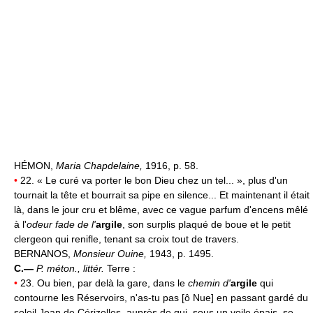
HÉMON,
Maria Chapdelaine,
1916, p. 58.
•
22. « Le curé va porter le bon Dieu chez un tel... », plus d'un
tournait la tête et bourrait sa pipe en silence... Et maintenant il était
là, dans le jour cru et blême, avec ce vague parfum d'encens mêlé
à l'
odeur fade de l'
argile
, son surplis plaqué de boue et le petit
clergeon qui renifle, tenant sa croix tout de travers.
BERNANOS,
Monsieur Ouine,
1943, p. 1495.
C.—
P. méton., littér.
Terre :
•
23. Ou bien, par delà la gare, dans le
chemin d'
argile
qui
contourne les Réservoirs, n'as-tu pas [ô Nue] en passant gardé du
soleil Jean de Cérizolles, auprès de qui, sous un voile épais, se